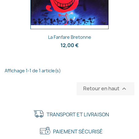
Aperçu rapide

La Fanfare Bretonne
12,00 €
×
Créer une liste d'envies
Affichage 1-1 de 1 article(s)
Nom de la liste d'envies
Retour en haut

Annuler
Créer une liste d'envies
TRANSPORT ET LIVRAISON
PAIEMENT SÉCURISÉ