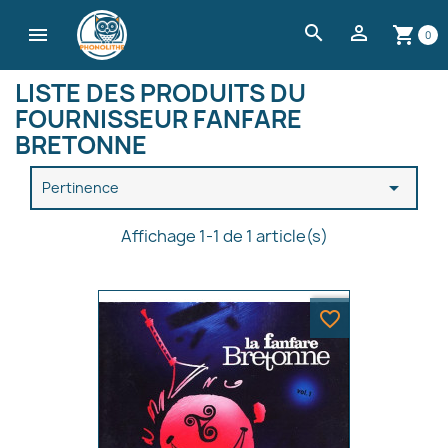
search


shopping_cart
0
LISTE DES PRODUITS DU
FOURNISSEUR FANFARE
BRETONNE

Pertinence
Affichage 1-1 de 1 article(s)
favorite_border