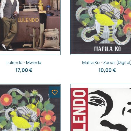
Annuler
Créer une liste d'envies
Aperçu rapide
Aperçu rapide


Lulendo - Mwinda
Mafila Ko - Zaouli (Digital
17,00 €
10,00 €
favorite_border