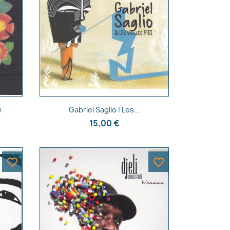
Aperçu rapide

)
Gabriel Saglio | Les...
15,00 €
favorite_border
favorite_border