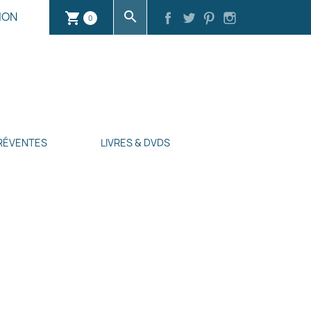
search
ION
shopping_cart
0
RÉVENTES
LIVRES & DVDS