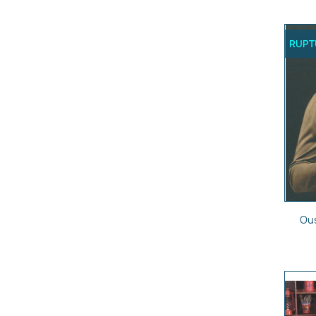
RUPT
C
Ous
Nom d