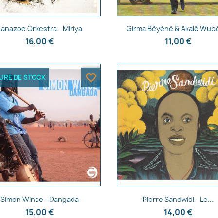
Aperçu rapide
Aperçu rapide


Kanazoe Orkestra - Miriya
Girma Bèyènè & Akalé Wubé 
16,00 €
11,00 €
favorite_border
URE DE STOCK
Aperçu rapide
Aperçu rapide


Simon Winse - Dangada
Pierre Sandwidi - Le...
15,00 €
14,00 €