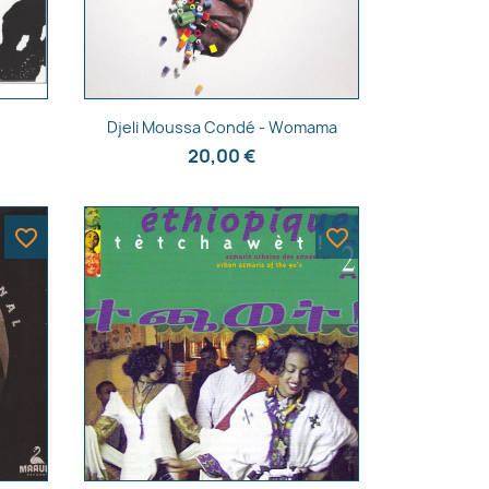
Aperçu rapide

Djeli Moussa Condé - Womama
20,00 €
favorite_border
favorite_border