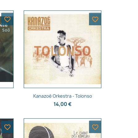
favorite_border
favorite_border
×
Aperçu rapide

Kanazoé Orkestra - Tolonso
14,00 €
favorite_border
favorite_border