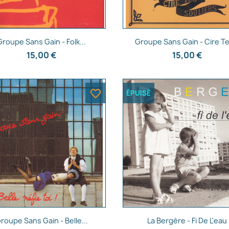
e la liste d'envies
Aperçu rapide
Aperçu rapide


Groupe Sans Gain - Folk...
Groupe Sans Gain - Cire Te
15,00 €
15,00 €
Annuler
Créer une liste d'envies
favorite_border
ÉPUISÉ
Aperçu rapide
Aperçu rapide


roupe Sans Gain - Belle...
La Bergère - Fi De L'eau