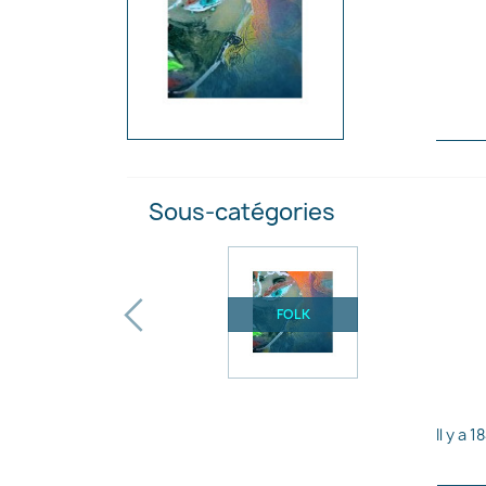
Sous-catégories
‹
FOLK
Il y a 