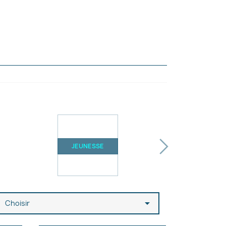
›
JEUNESSE

Choisir