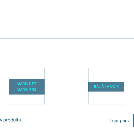
MARINS ET
BAL À LA VOIX
MARINIERS
184 produits.
Trier par :