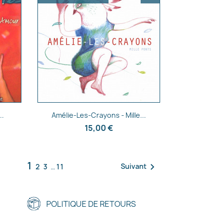
Aperçu rapide

..
Amélie-Les-Crayons - Mille...
15,00 €
1

Suivant
2
3
…
11
POLITIQUE DE RETOURS