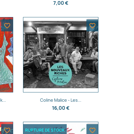
7,00 €
favorite_border
favorite_border
Aperçu rapide

k...
Coline Malice - Les...
16,00 €
favorite_border
favorite_border
RUPTURE DE STOCK