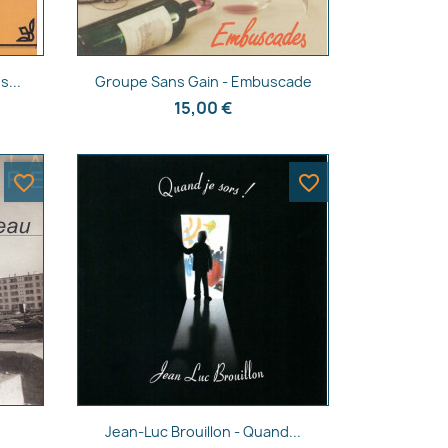
Aperçu rapide

s...
Groupe Sans Gain - Embuscade
15,00 €
favorite_border
favorite_border
Aperçu rapide

Jean-Luc Brouillon - Quand...