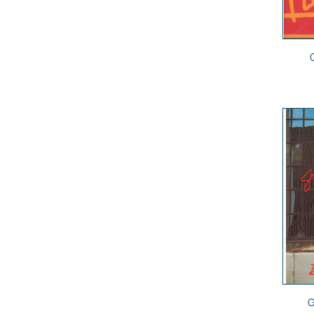
Nom d
G