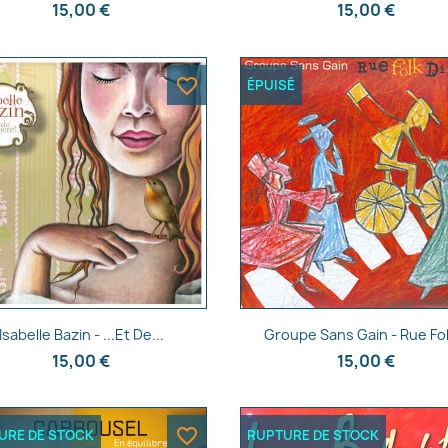
15,00 €
15,00 €
favorite_border
ÉPUISÉ
Aperçu rapide
Aperçu rapide


Isabelle Bazin - ...Et De...
Groupe Sans Gain - Rue Fol
15,00 €
15,00 €
favorite_border
URE DE STOCK
RUPTURE DE STOCK