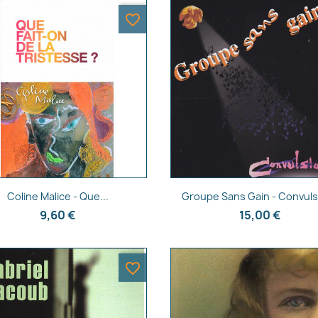
favorite_border
Aperçu rapide
Aperçu rapide


Coline Malice - Que...
Groupe Sans Gain - Convuls
9,60 €
15,00 €
favorite_border