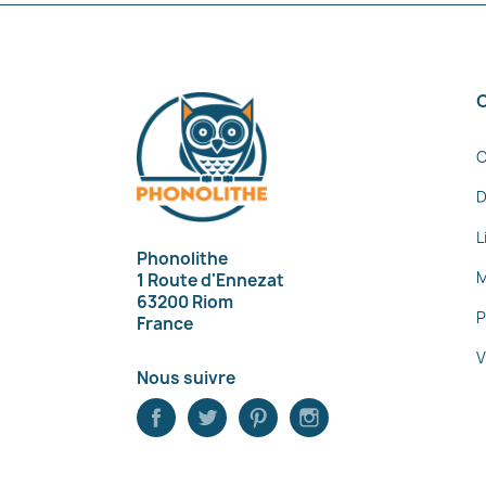
C
D
L
Phonolithe
M
1 Route d'Ennezat
63200 Riom
P
France
V
Nous suivre