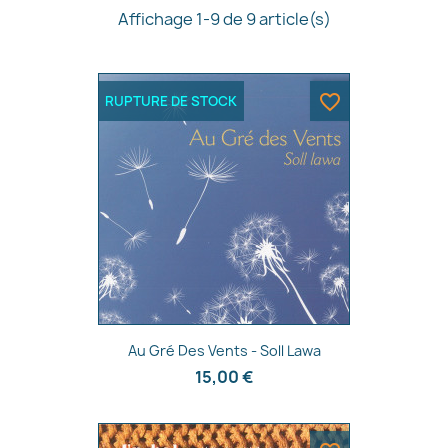
Affichage 1-9 de 9 article(s)
favorite_border
RUPTURE DE STOCK
Aperçu rapide

Au Gré Des Vents - Soll Lawa
15,00 €