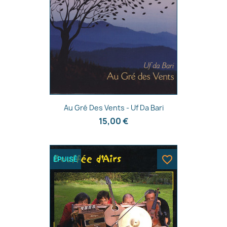
Aperçu rapide

Au Gré Des Vents - Uf Da Bari
15,00 €
favorite_border
ÉPUISÉ