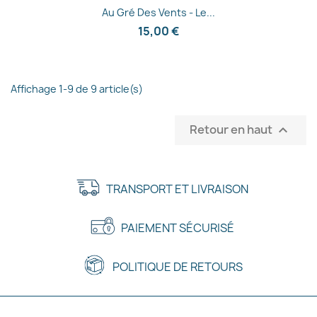
Aperçu rapide

Au Gré Des Vents - Le...
15,00 €
Affichage 1-9 de 9 article(s)
Retour en haut

TRANSPORT ET LIVRAISON
PAIEMENT SÉCURISÉ
POLITIQUE DE RETOURS