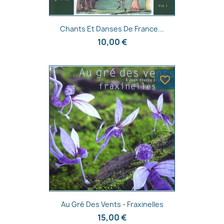
Aperçu rapide

Chants Et Danses De France...
10,00 €
favorite_border
×
Créer une liste d'envies
Aperçu rapide

Au Gré Des Vents - Fraxinelles
Nom de la liste d'envies
15,00 €