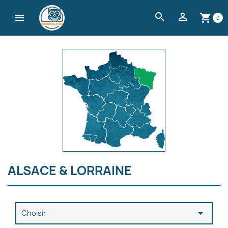
search


shopping_cart
0
ALSACE & LORRAINE

Choisir