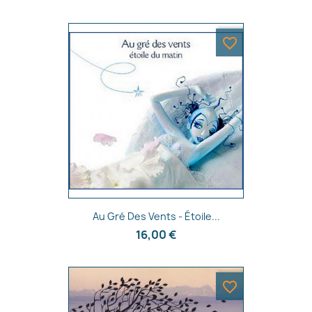
favorite_border
Annuler
Créer une liste d'envies
Aperçu rapide

Au Gré Des Vents - Étoile...
16,00 €
favorite_border