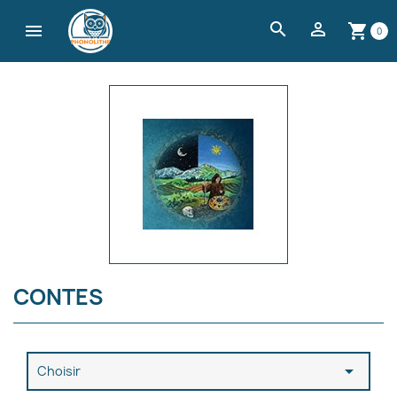
search


shopping_cart
0
CONTES

Choisir