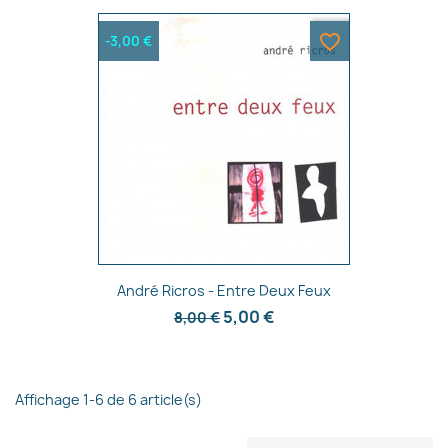
favorite_border
-3,00 €
Aperçu rapide

André Ricros - Entre Deux Feux
5,00 €
8,00 €
Affichage 1-6 de 6 article(s)