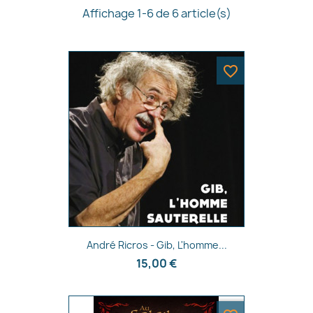
Affichage 1-6 de 6 article(s)
favorite_border
Aperçu rapide

André Ricros - Gib, L'homme...
15,00 €