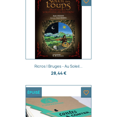
favorite_border
Aperçu rapide

Ricros | Bruges - Au Soleil...
28,44 €
favorite_border
ÉPUISÉ