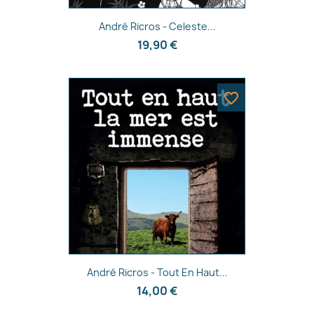
Annuler
Créer une liste d'envies
Aperçu rapide

André Ricros - Celeste...
19,90 €
favorite_border
Aperçu rapide

André Ricros - Tout En Haut...
14,00 €