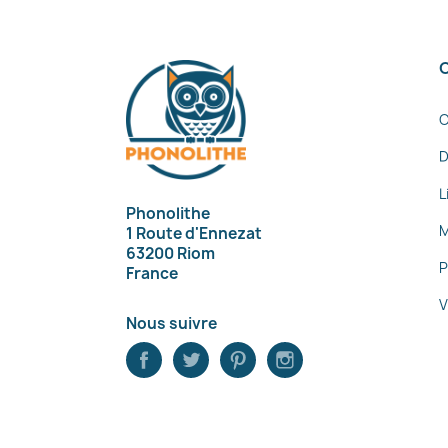
C
D
L
Phonolithe
M
1 Route d'Ennezat
63200 Riom
P
France
V
Nous suivre