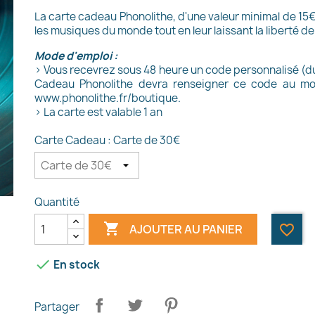
La carte cadeau Phonolithe, d'une valeur minimal de 15
les musiques du monde tout en leur laissant la liberté d
Mode d'emploi :
> Vous recevrez sous 48 heure un code personnalisé (du
Cadeau Phonolithe devra renseigner ce code au mo
www.phonolithe.fr/boutique.
> La carte est valable 1 an
Carte Cadeau : Carte de 30€
Quantité

AJOUTER AU PANIER
favorite_border

En stock
réer une liste d'envies
Partager