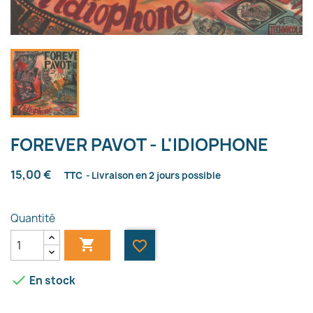
FOREVER PAVOT - L'IDIOPHONE
15,00 €
TTC
Livraison en 2 jours possible
Quantité

favorite_border

En stock