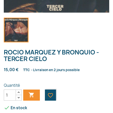
ROCIO MARQUEZ Y BRONQUIO -
TERCER CIELO
15,00 €
TTC
Livraison en 2 jours possible
Quantité

favorite_border

En stock