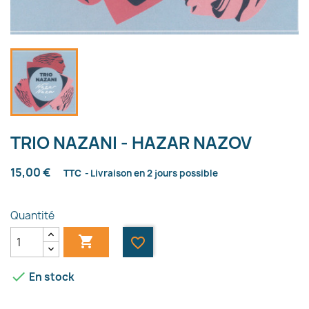
TRIO NAZANI - HAZAR NAZOV
15,00 €
TTC
Livraison en 2 jours possible
Quantité

favorite_border

En stock