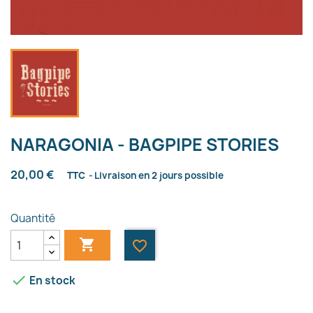
NARAGONIA - BAGPIPE STORIES
20,00 €
TTC
Livraison en 2 jours possible
Quantité

favorite_border

En stock