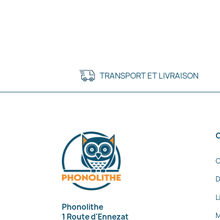
TRANSPORT ET LIVRAISON
C
D
L
Phonolithe
M
1 Route d'Ennezat