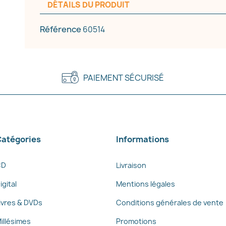
Annuler
Créer une liste d'envies
DÉTAILS DU PRODUIT
Référence
60514
PAIEMENT SÉCURISÉ
atégories
Informations
CD
Livraison
igital
Mentions légales
ivres & DVDs
Conditions générales de vente
illésimes
Promotions