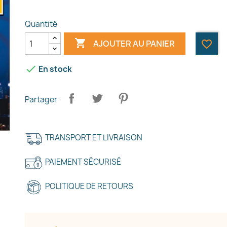
Quantité

AJOUTER AU PANIER
favorite_border

En stock
Partager
TRANSPORT ET LIVRAISON
réer une liste d'envies
PAIEMENT SÉCURISÉ
e la liste d'envies
POLITIQUE DE RETOURS