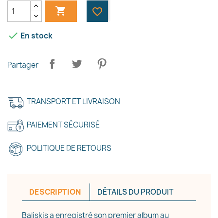

favorite_border

En stock
Partager
TRANSPORT ET LIVRAISON
PAIEMENT SÉCURISÉ
POLITIQUE DE RETOURS
×
Créer une liste d'envies
DESCRIPTION
DÉTAILS DU PRODUIT
Nom de la liste d'envies
​Baliskis a enregistré son premier album au