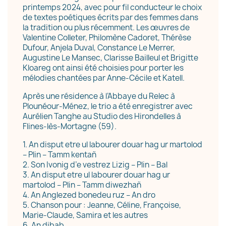
printemps 2024, avec pour fil conducteur le choix
de textes poétiques écrits par des femmes dans
la tradition ou plus récemment. Les œuvres de
Valentine Colleter, Philomène Cadoret, Thérèse
Annuler
Créer une liste d'envies
Dufour, Anjela Duval, Constance Le Merrer,
Augustine Le Mansec, Clarisse Bailleul et Brigitte
Kloareg ont ainsi été choisies pour porter les
mélodies chantées par Anne-Cécile et Katell.
​Après une résidence à l’Abbaye du Relec à
Plounéour-Ménez, le trio a été enregistrer avec
Aurélien Tanghe au Studio des Hirondelles à
Flines-lès-Mortagne (59).
​1. An disput etre ul labourer douar hag ur martolod
– Plin – Tamm kentañ
2. Son Ivonig d’e vestrez Lizig – Plin – Bal
3. An disput etre ul labourer douar hag ur
martolod – Plin – Tamm diwezhañ
4. An Anglezed bonedeu ruz – An dro
5. Chanson pour : Jeanne, Céline, Françoise,
Marie-Claude, Samira et les autres
6. An dibab