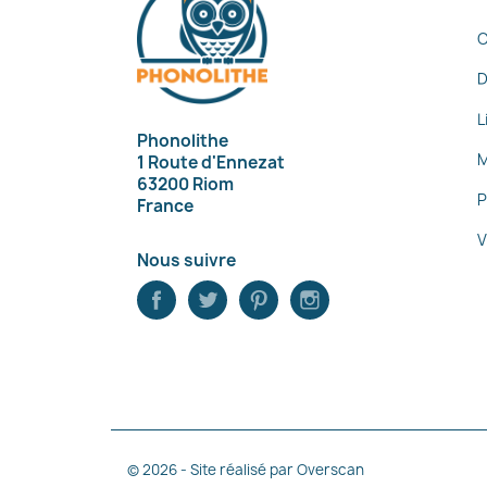
D
L
Phonolithe
M
1 Route d'Ennezat
63200 Riom
P
France
V
Nous suivre
© 2026 - Site réalisé par Overscan