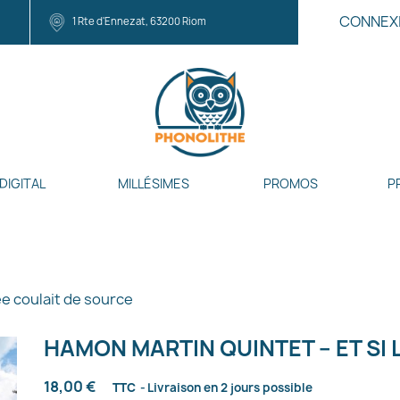
CONNEX
1 Rte d'Ennezat, 63200 Riom
DIGITAL
MILLÉSIMES
PROMOS
P
ée coulait de source
HAMON MARTIN QUINTET – ET SI 
18,00 €
TTC
Livraison en 2 jours possible