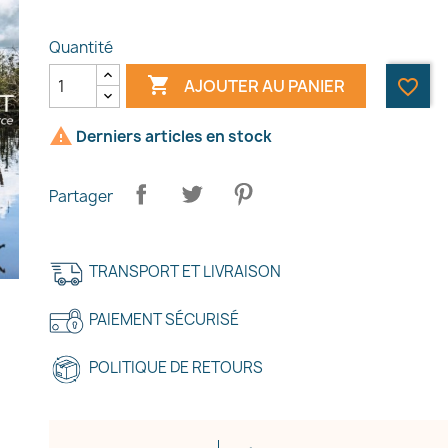
Quantité

AJOUTER AU PANIER
favorite_border

Derniers articles en stock
Partager
TRANSPORT ET LIVRAISON
PAIEMENT SÉCURISÉ
POLITIQUE DE RETOURS