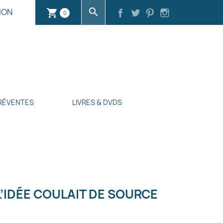
search
ION
shopping_cart
0
RÉVENTES
LIVRES & DVDS
L’IDÉE COULAIT DE SOURCE