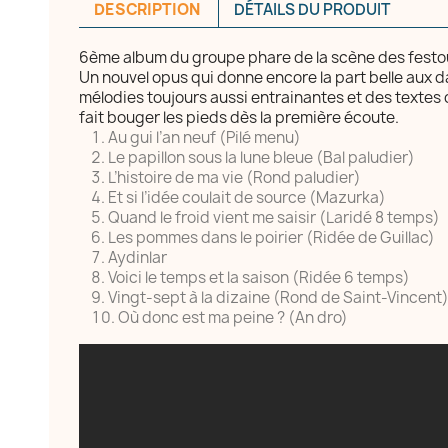
DESCRIPTION
DÉTAILS DU PRODUIT
6ème album du groupe phare de la scène des festo
Un nouvel opus qui donne encore la part belle aux
mélodies toujours aussi entrainantes et des textes 
fait bouger les pieds dès la première écoute.
réer une liste d'envies
Au gui l’an neuf (Pilé menu)
Le papillon sous la lune bleue (Bal paludier)
L’histoire de ma vie (Rond paludier)
Et si l’idée coulait de source (Mazurka)
e la liste d'envies
Quand le froid vient me saisir (Laridé 8 temps)
Les pommes dans le poirier (Ridée de Guillac)
Aydinlar
Voici le temps et la saison (Ridée 6 temps)
Vingt-sept à la dizaine (Rond de Saint-Vincent
Annuler
Créer une liste d'envies
Où donc est ma peine ? (An dro)