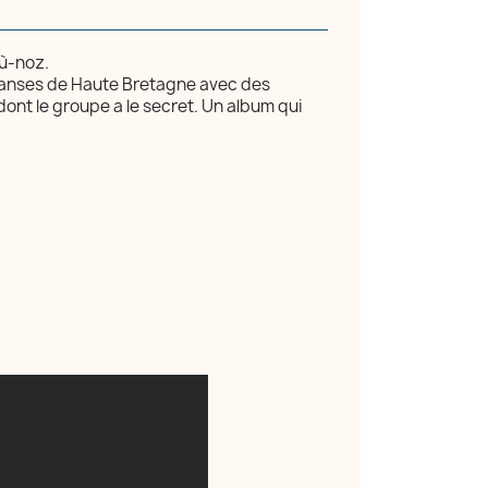
ù-noz.
 danses de Haute Bretagne avec des
dont le groupe a le secret. Un album qui
×
)