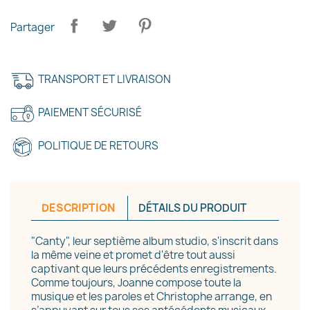
Partager
TRANSPORT ET LIVRAISON
PAIEMENT SÉCURISÉ
POLITIQUE DE RETOURS
×
Créer une liste d'envies
DESCRIPTION
DÉTAILS DU PRODUIT
Nom de la liste d'envies
"Canty", leur septième album studio, s'inscrit dans
la même veine et promet d'être tout aussi
captivant que leurs précédents enregistrements.
Comme toujours, Joanne compose toute la
musique et les paroles et Christophe arrange, en
Annuler
Créer une liste d'envies