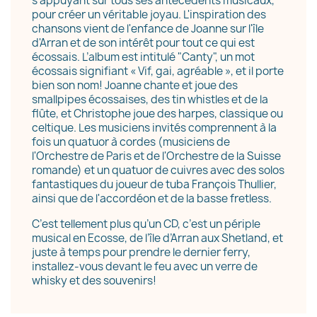
s’appuyant sur tous ses antécédents musicaux,
pour créer un véritable joyau. L'inspiration des
chansons vient de l'enfance de Joanne sur l'île
d'Arran et de son intérêt pour tout ce qui est
écossais. L’album est intitulé "Canty", un mot
écossais signifiant « Vif, gai, agréable », et il porte
bien son nom! Joanne chante et joue des
smallpipes écossaises, des tin whistles et de la
flûte, et Christophe joue des harpes, classique ou
celtique. Les musiciens invités comprennent à la
fois un quatuor à cordes (musiciens de
l'Orchestre de Paris et de l'Orchestre de la Suisse
romande) et un quatuor de cuivres avec des solos
fantastiques du joueur de tuba François Thullier,
ainsi que de l'accordéon et de la basse fretless.
C’est tellement plus qu’un CD, c’est un périple
musical en Ecosse, de l’île d’Arran aux Shetland, et
juste à temps pour prendre le dernier ferry,
installez-vous devant le feu avec un verre de
whisky et des souvenirs!