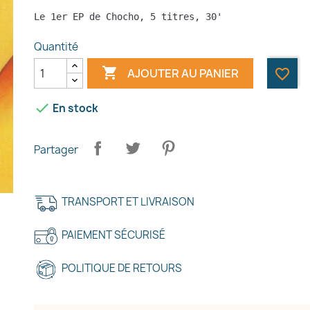
Le 1er EP de Chocho, 5 titres, 30'
Quantité

AJOUTER AU PANIER
favorite_border

En stock
Partager
TRANSPORT ET LIVRAISON
PAIEMENT SÉCURISÉ
POLITIQUE DE RETOURS