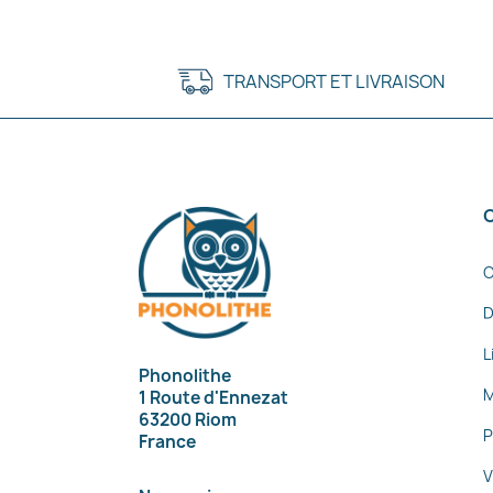
TRANSPORT ET LIVRAISON
C
D
L
Phonolithe
M
1 Route d'Ennezat
63200 Riom
P
France
V