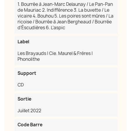
1. Bourrée à Jean-Marc Delaunay / Le Pan-Pan
de Mauriac 2. Indifférence 3. La buvette / Le
vicaire 4. Bouhou 5. Les poires sont mûres / La
ricoise / Bourrée à Jean Bergheaud / Bourrée
×
Créer une liste d'envies
d’Éscudières 6. L’aspic
Label
Nom de la liste d'envies
Les Brayauds | Cie. Maurel & Frères |
Phonolithe
Support
Annuler
Créer une liste d'envies
CD
Sortie
Juillet 2022
Code Barre