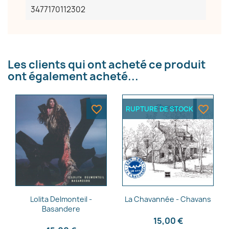
3477170112302
Les clients qui ont acheté ce produit
ont également acheté...
favorite_border
favorite_border
RUPTURE DE STOCK
Aperçu rapide
Aperçu rapide


Lolita Delmonteil -
La Chavannée - Chavans
Basandere
15,00 €