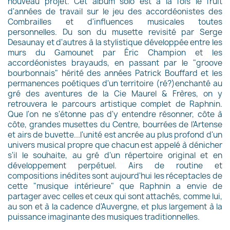
nouveau projet. Cet album solo est à la fois le fruit
d'années de travail sur le jeu des accordéonistes des
Combrailles et d'influences musicales toutes
personnelles. Du son du musette revisité par Serge
Desaunay et d'autres à la stylistique développée entre les
murs du Gamounet par Éric Champion et les
accordéonistes brayauds, en passant par le "groove
bourbonnais" hérité des années Patrick Bouffard et les
permanences poétiques d'un territoire (ré?)enchanté au
gré des aventures de la Cie Maurel & Frères, on y
retrouvera le parcours artistique complet de Raphnin.
Que l'on ne s'étonne pas d'y entendre résonner, côte à
côte, grandes musettes du Centre, bourrées de l'Artense
et airs de buvette...l'unité est ancrée au plus profond d'un
univers musical propre que chacun est appelé à dénicher
s'il le souhaite, au gré d'un répertoire original et en
développement perpétuel. Airs de routine et
compositions inédites sont aujourd'hui les réceptacles de
cette "musique intérieure" que Raphnin a envie de
partager avec celles et ceux qui sont attachés, comme lui,
au son et à la cadence d'Auvergne, et plus largement à la
puissance imaginante des musiques traditionnelles.