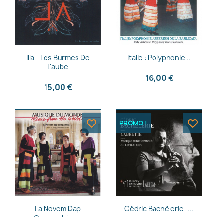
Aperçu rapide
Aperçu rapide


Illa - Les Burmes De
Italie : Polyphonie...
L'aube
16,00 €
15,00 €
favorite_border
favorite_border
PROMO !
Aperçu rapide
Aperçu rapide


La Novem Dap
Cédric Bachèlerie -...