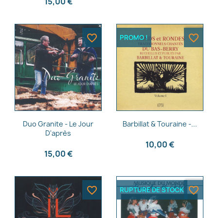
15,00 €
favorite_border
favorite_border
PROMO !
Aperçu rapide
Aperçu rapide


Duo Granite - Le Jour
Barbillat & Touraine -...
D'après
10,00 €
15,00 €
favorite_border
favorite_border
RUPTURE DE STOCK