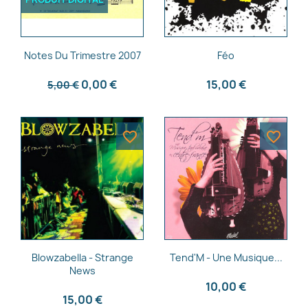
Aperçu rapide
Aperçu rapide


Notes Du Trimestre 2007
Féo
0,00 €
15,00 €
5,00 €
favorite_border
favorite_border
Aperçu rapide
Aperçu rapide


Blowzabella - Strange
Tend'M - Une Musique...
News
10,00 €
15,00 €