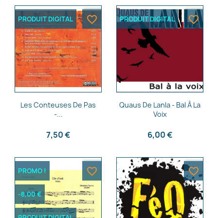
favorite_border
favorite_border
PRODUIT DIGITAL
PRODUIT DIGITAL
Nom de la liste d'envies
Annuler
Créer une liste d'envies
Aperçu rapide
Aperçu rapide


Les Conteuses De Pas
Quaus De Lanla - Bal À La
-...
Voix
7,50 €
6,00 €
favorite_border
favorite_border
PROMO !
-8,00 €
PRODUIT DIGITAL