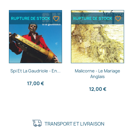
favorite_border
favorite_border
RUPTURE DE STOCK
RUPTURE DE STOCK
Aperçu rapide
Aperçu rapide


Spi Et La Gaudriole - En...
Malicorne - Le Mariage
Anglais
17,00 €
12,00 €
TRANSPORT ET LIVRAISON