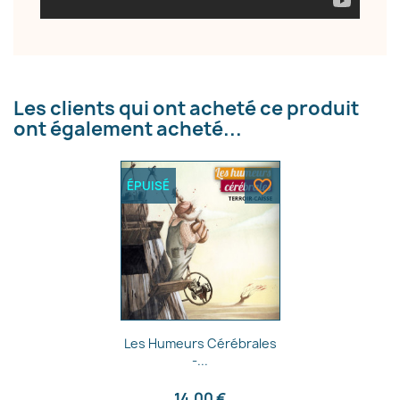
Les clients qui ont acheté ce produit
ont également acheté...
favorite_border
ÉPUISÉ
Aperçu rapide

Les Humeurs Cérébrales
-...
14,00 €