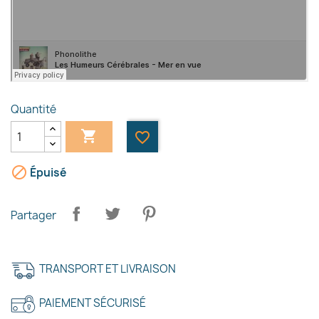
Quantité

favorite_border

Épuisé
×
Créer une liste d'envies
Partager
Nom de la liste d'envies
TRANSPORT ET LIVRAISON
PAIEMENT SÉCURISÉ