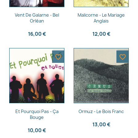
Aperçu rapide
Aperçu rapide


Vent De Galarne - Bel
Malicorne - Le Mariage
Orléan
Anglais
16,00 €
12,00 €
favorite_border
favorite_border
Aperçu rapide
Aperçu rapide


Et Pourquoi Pas - Ça
Ormuz - Le Bois Franc
Bouge
13,00 €
10,00 €