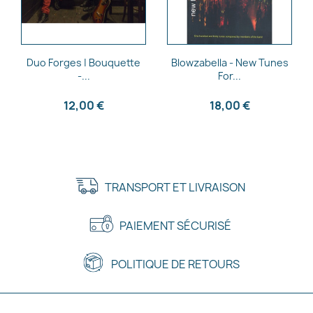
Aperçu rapide
Aperçu rapide


Duo Forges | Bouquette
Blowzabella - New Tunes
-...
For...
12,00 €
18,00 €
TRANSPORT ET LIVRAISON
PAIEMENT SÉCURISÉ
POLITIQUE DE RETOURS