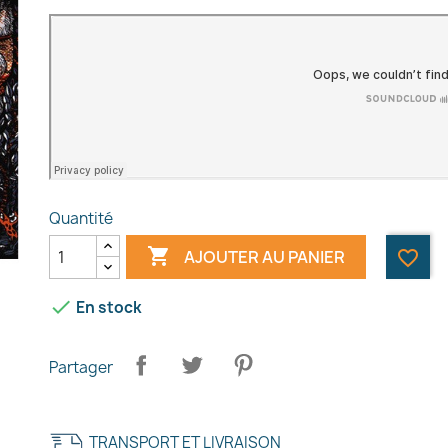
Quantité

AJOUTER AU PANIER
favorite_border

En stock
Partager
TRANSPORT ET LIVRAISON