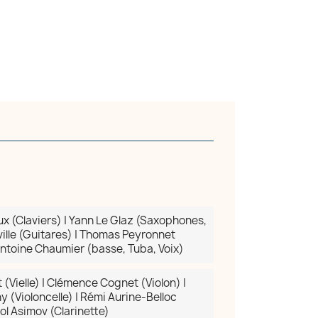
x (Claviers) | Yann Le Glaz (Saxophones,
×
eville (Guitares) | Thomas Peyronnet
Antoine Chaumier (basse, Tuba, Voix)
(Vielle) | Clémence Cognet (Violon) |
 (Violoncelle) | Rémi Aurine-Belloc
ol Asimov (Clarinette)