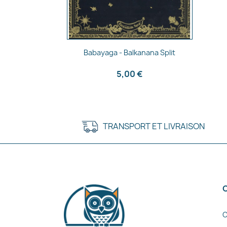
Aperçu rapide

Babayaga - Balkanana Split
5,00 €
TRANSPORT ET LIVRAISON
C