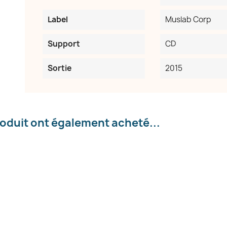
Label
Muslab Corp
Annuler
Créer une liste d'envies
Support
CD
Sortie
2015
roduit ont également acheté...