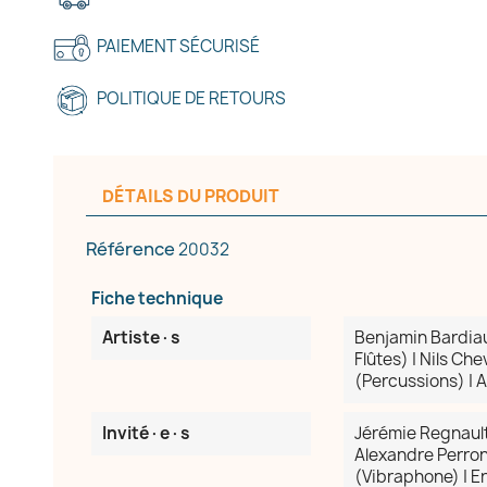
PAIEMENT SÉCURISÉ
POLITIQUE DE RETOURS
DÉTAILS DU PRODUIT
Référence
20032
Fiche technique
Artiste·s
Benjamin Bardiau
réer une liste d'envies
Flûtes) | Nils Ch
(Percussions) | 
e la liste d'envies
Invité·e·s
Jérémie Regnault 
Alexandre Perrony
(Vibraphone) | Er