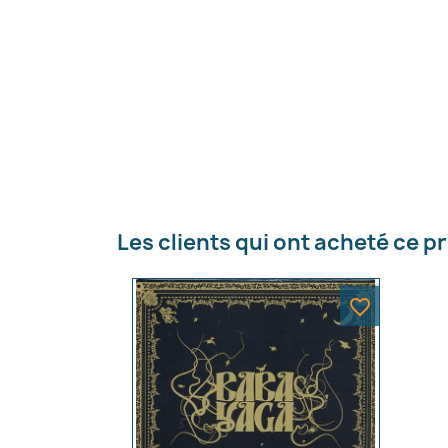
Les clients qui ont acheté ce p
favorite_border