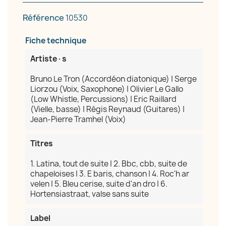
Référence
10530
Nom de la liste d'envies
Fiche technique
Artiste·s
Bruno Le Tron (Accordéon diatonique) | Serge
Annuler
Créer une liste d'envies
Liorzou (Voix, Saxophone) | Olivier Le Gallo
(Low Whistle, Percussions) | Eric Raillard
(Vielle, basse) | Régis Reynaud (Guitares) |
Jean-Pierre Tramhel (Voix)
Titres
1. Latina, tout de suite | 2. Bbc, cbb, suite de
chapeloises | 3. E baris, chanson | 4. Roc'h ar
velen | 5. Bleu cerise, suite d'an dro | 6.
Hortensiastraat, valse sans suite
Label