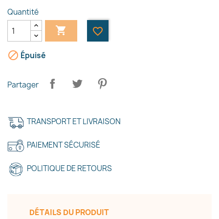
Quantité

favorite_border

Épuisé
Partager
TRANSPORT ET LIVRAISON
PAIEMENT SÉCURISÉ
POLITIQUE DE RETOURS
×
DÉTAILS DU PRODUIT
Créer une liste d'envies