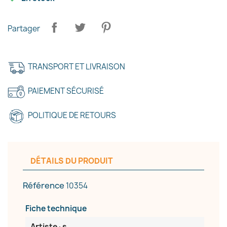
Partager
×
TRANSPORT ET LIVRAISON
Créer une liste d'envies
PAIEMENT SÉCURISÉ
Nom de la liste d'envies
POLITIQUE DE RETOURS
Annuler
Créer une liste d'envies
DÉTAILS DU PRODUIT
Référence
10354
Fiche technique
Artiste·s