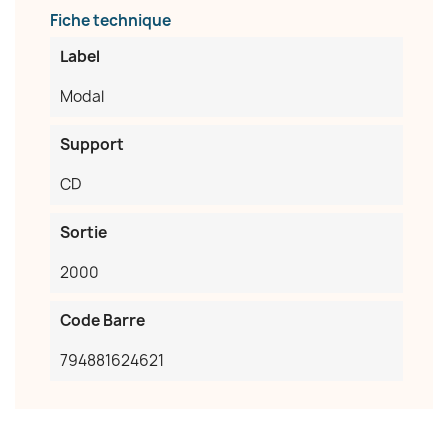
×
Créer une liste d'envies
Fiche technique
Label
Nom de la liste d'envies
Modal
Support
Annuler
Créer une liste d'envies
CD
Sortie
2000
Code Barre
794881624621