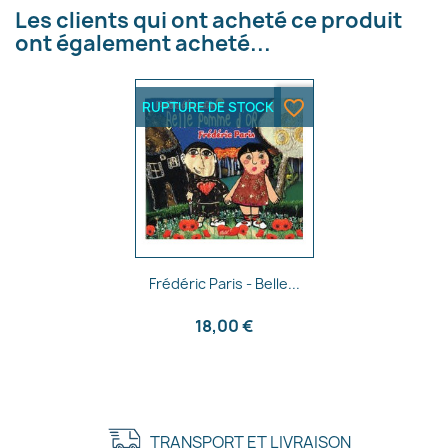
Les clients qui ont acheté ce produit
ont également acheté...
favorite_border
RUPTURE DE STOCK
Aperçu rapide

Frédéric Paris - Belle...
18,00 €
TRANSPORT ET LIVRAISON