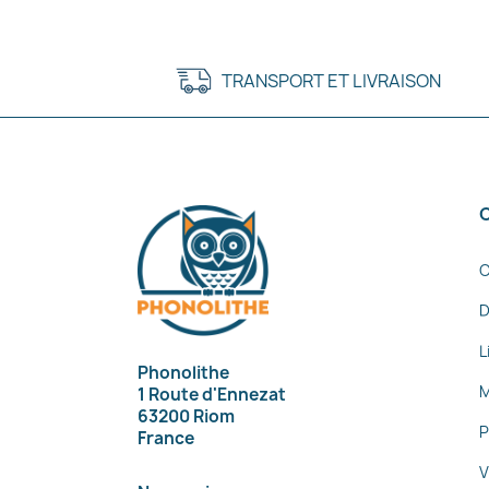
TRANSPORT ET LIVRAISON
C
D
L
Phonolithe
M
1 Route d'Ennezat
63200 Riom
P
France
V