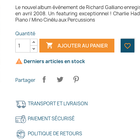
Le nouvel album événement de Richard Galliano enregis
en avril 2008. Un featuring exceptionnel ! Charlie H
Piano / Mino Cinélu aux Percussions
Quantité

AJOUTER AU PANIER
favorite_border

Derniers articles en stock
Partager
TRANSPORT ET LIVRAISON
PAIEMENT SÉCURISÉ
POLITIQUE DE RETOURS