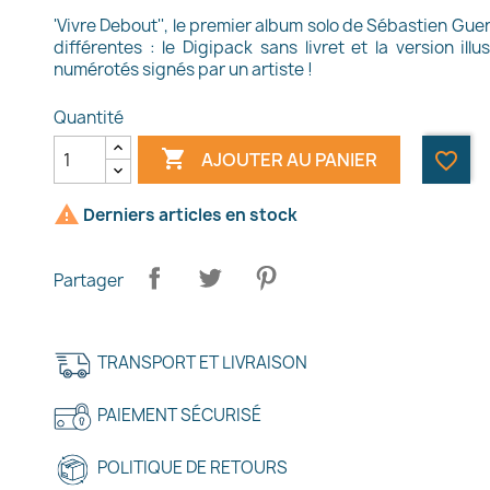
'Vivre Debout'', le premier album solo de Sébastien Gue
différentes : le Digipack sans livret et la version il
numérotés signés par un artiste !
Quantité

AJOUTER AU PANIER
favorite_border

Derniers articles en stock
Partager
TRANSPORT ET LIVRAISON
PAIEMENT SÉCURISÉ
POLITIQUE DE RETOURS