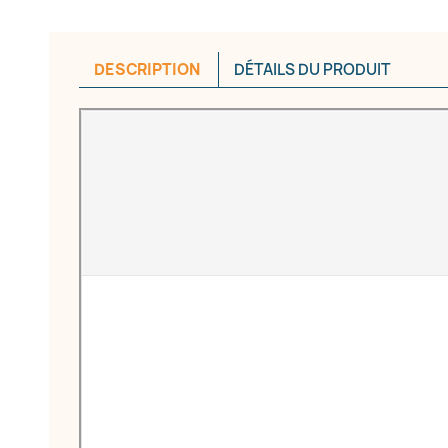
DESCRIPTION
DÉTAILS DU PRODUIT
réer une liste d'envies
e la liste d'envies
Annuler
Créer une liste d'envies