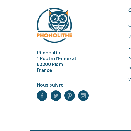
C
D
L
Phonolithe
M
1 Route d'Ennezat
63200 Riom
P
France
V
Nous suivre