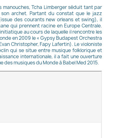
ns manouches, Tcha Limberger séduit tant par
it son archet. Partant du constat que le jazz
ssue des courants new orleans et swing), il
gane qui prennent racine en Europe Centrale.
nitiatique au cours de laquelle il rencontre les
l fonde en 2009 le « Gypsy Budapest Orchestra
van Christopher, Fapy Lafertin). Le violoniste
lin qui se situe entre musique folklorique et
issance internationale, il a fait une ouverture
que des musiques du Monde à Babel Med 2015.