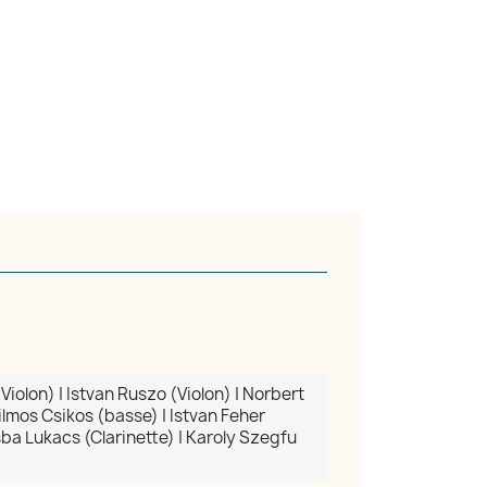
iolon) | Istvan Ruszo (Violon) | Norbert
ilmos Csikos (basse) | Istvan Feher
ba Lukacs (Clarinette) | Karoly Szegfu