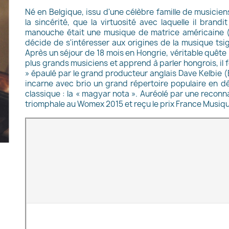
Né en Belgique, issu d'une célèbre famille de musicie
la sincérité, que la virtuosité avec laquelle il brand
manouche était une musique de matrice américaine (i
décide de s'intéresser aux origines de la musique tsi
Après un séjour de 18 mois en Hongrie, véritable quête i
plus grands musiciens et apprend à parler hongrois, i
» épaulé par le grand producteur anglais Dave Kelbie (E
incarne avec brio un grand répertoire populaire en déc
classique : la « magyar nota ». Auréolé par une reconna
triomphale au Womex 2015 et reçu le prix France Musi