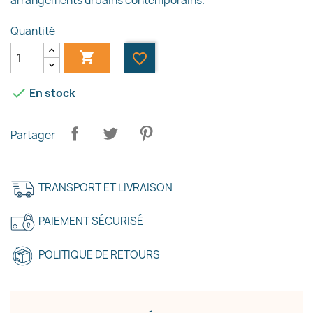
arrangements urbains contemporains.
Quantité

favorite_border

En stock
Partager
×
Créer une liste d'envies
TRANSPORT ET LIVRAISON
Nom de la liste d'envies
PAIEMENT SÉCURISÉ
POLITIQUE DE RETOURS
Annuler
Créer une liste d'envies