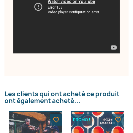
×
Créer une liste d'envies
Nom de la liste d'envies
Annuler
Créer une liste d'envies
Les clients qui ont acheté ce produit
ont également acheté...
favorite_border
favorite_border
PROMO !