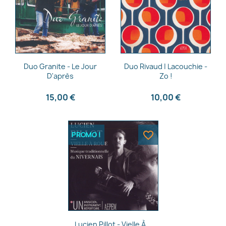
Aperçu rapide
Aperçu rapide


Duo Granite - Le Jour
Duo Rivaud | Lacouchie -
D'après
Zo !
15,00 €
10,00 €
favorite_border
PROMO !
Aperçu rapide

Lucien Pillot - Vielle À...