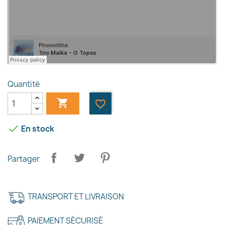
Quantité

favorite_border

En stock
Partager
TRANSPORT ET LIVRAISON
PAIEMENT SÉCURISÉ