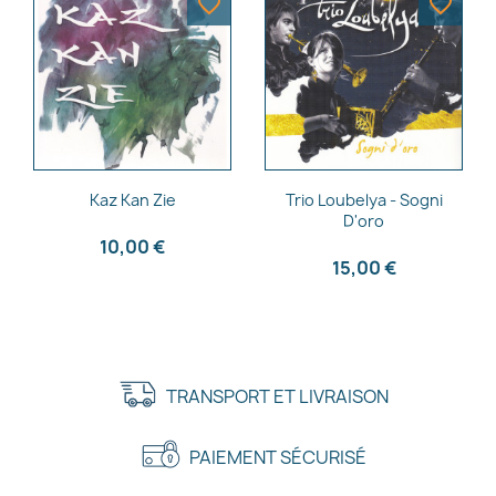
favorite_border
favorite_border
Aperçu rapide
Aperçu rapide


Kaz Kan Zie
Trio Loubelya - Sogni
D'oro
10,00 €
15,00 €
TRANSPORT ET LIVRAISON
PAIEMENT SÉCURISÉ