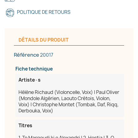
POLITIQUE DE RETOURS
DÉTAILS DU PRODUIT
×
Référence
20017
Créer une liste d'envies
Fiche technique
Nom de la liste d'envies
Artiste·s
Hélène Richaud (Violoncelle, Voix) | Paul Oliver
(Mondole Algérien, Laouto Crétois, Violon,
Voix) | Christophe Montet (Tombak, Daf, Riqq,
Annuler
Créer une liste d'envies
Derbouka, Voix)
Titres
1. To Margoudi ki o Alexandri | 2. Hestia | 3. O