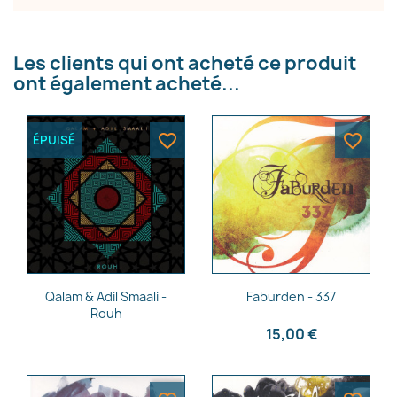
Les clients qui ont acheté ce produit
ont également acheté...
favorite_border
favorite_border
ÉPUISÉ
Aperçu rapide
Aperçu rapide


Qalam & Adil Smaali -
Faburden - 337
Rouh
15,00 €