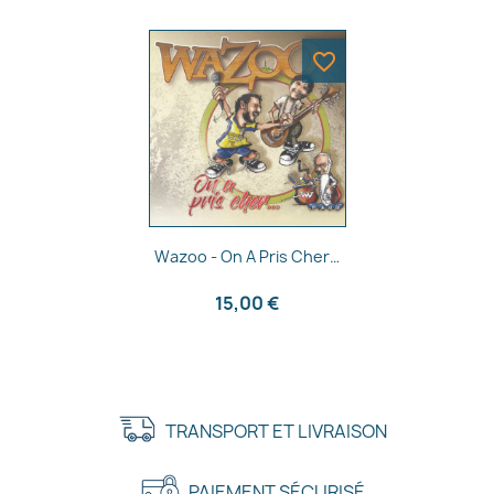
favorite_border
Aperçu rapide

Wazoo - On A Pris Cher…
15,00 €
TRANSPORT ET LIVRAISON
PAIEMENT SÉCURISÉ