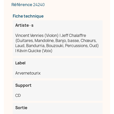
Référence
24240
Nom de la liste d'envies
Fiche technique
Artiste·s
Vincent Venries (Violon) | Jeff Chalaffre
Annuler
Créer une liste d'envies
(Guitares, Mandoline, Banjo, basse, Chœurs,
Laud, Bandurria, Bouzouki, Percussions, Oud)
| Kévin Quicke (Voix)
Label
Arvernetourix
Support
CD
Sortie