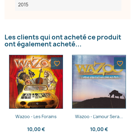
2015
Les clients qui ont acheté ce produit
ont également acheté...
favorite_border
favorite_border
Aperçu rapide
Aperçu rapide


Wazoo - Les Forains
Wazoo - L'amour Sera...
10,00 €
10,00 €