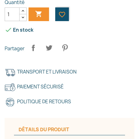
Quantité

favorite_border

En stock
Partager
TRANSPORT ET LIVRAISON
PAIEMENT SÉCURISÉ
POLITIQUE DE RETOURS
×
DÉTAILS DU PRODUIT
Créer une liste d'envies