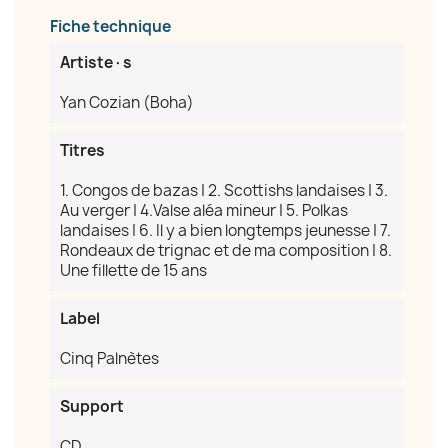
Fiche technique
Artiste·s
Annuler
Créer une liste d'envies
Yan Cozian (Boha)
Titres
1. Congos de bazas | 2. Scottishs landaises | 3.
Au verger | 4.Valse aléa mineur | 5. Polkas
landaises | 6. Il y a bien longtemps jeunesse | 7.
Rondeaux de trignac et de ma composition | 8.
Une fillette de 15 ans
Label
Cinq Palnètes
Support
CD