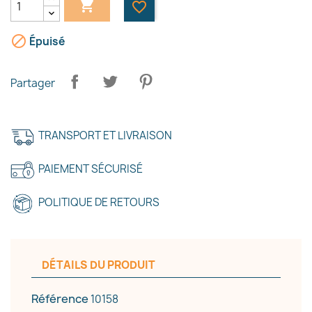

favorite_border

Épuisé
Partager
TRANSPORT ET LIVRAISON
PAIEMENT SÉCURISÉ
POLITIQUE DE RETOURS
×
Créer une liste d'envies
DÉTAILS DU PRODUIT
Référence
10158
Nom de la liste d'envies