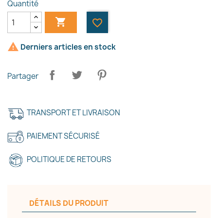
Quantité

favorite_border

Derniers articles en stock
Partager
×
Créer une liste d'envies
TRANSPORT ET LIVRAISON
PAIEMENT SÉCURISÉ
Nom de la liste d'envies
POLITIQUE DE RETOURS
Annuler
Créer une liste d'envies
DÉTAILS DU PRODUIT