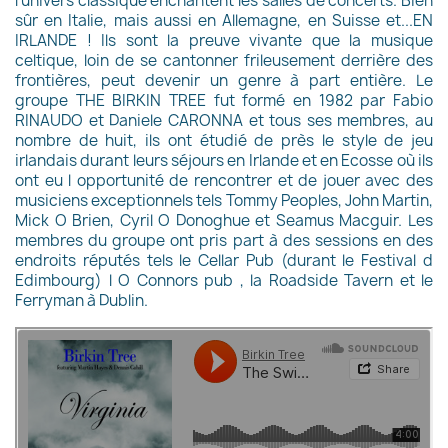
l'univers classique enchantent les salles de concerts. Bien
sûr en Italie, mais aussi en Allemagne, en Suisse et...EN
IRLANDE ! Ils sont la preuve vivante que la musique
celtique, loin de se cantonner frileusement derrière des
frontières, peut devenir un genre à part entière. Le
groupe THE BIRKIN TREE fut formé en 1982 par Fabio
RINAUDO et Daniele CARONNA et tous ses membres, au
nombre de huit, ils ont étudié de près le style de jeu
irlandais durant leurs séjours en Irlande et en Ecosse où ils
ont eu l opportunité de rencontrer et de jouer avec des
musiciens exceptionnels tels Tommy Peoples, John Martin,
Mick O Brien, Cyril O Donoghue et Seamus Macguir. Les
membres du groupe ont pris part à des sessions en des
endroits réputés tels le Cellar Pub (durant le Festival d
Edimbourg) l O Connors pub , la Roadside Tavern et le
Ferryman à Dublin.