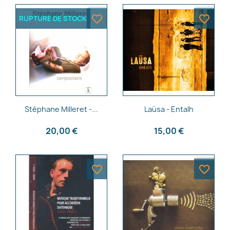
favorite_border
favorite_border
RUPTURE DE STOCK
Aperçu rapide
Aperçu rapide


Stéphane Milleret -...
Laüsa - Entalh
20,00 €
15,00 €
favorite_border
favorite_border