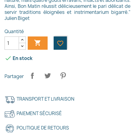
nature, mais quatre goûts en avant, intacts et abondants.
Ainsi, Bon Matin réussit délicieusement le pari délicat de
servir traditions éloignées et instrimentarium bigarré."
Julien Biget
Quantité

favorite_border

En stock
Partager
TRANSPORT ET LIVRAISON
PAIEMENT SÉCURISÉ
POLITIQUE DE RETOURS