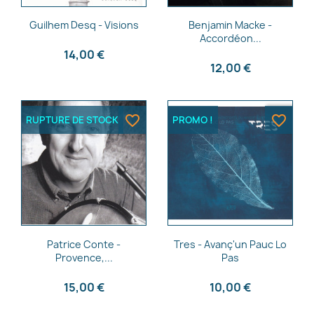
Aperçu rapide
Aperçu rapide


Guilhem Desq - Visions
Benjamin Macke -
Accordéon...
14,00 €
12,00 €
favorite_border
favorite_border
RUPTURE DE STOCK
PROMO !
Aperçu rapide
Aperçu rapide


Patrice Conte -
Tres - Avanç'un Pauc Lo
Provence,...
Pas
15,00 €
10,00 €