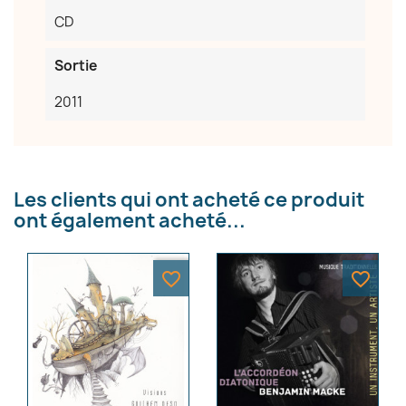
CD
Sortie
2011
×
Créer une liste d'envies
Nom de la liste d'envies
Les clients qui ont acheté ce produit
ont également acheté...
Annuler
Créer une liste d'envies
favorite_border
favorite_border