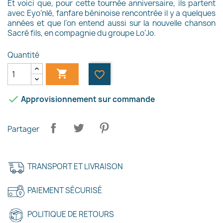
Et voici que, pour cette tournée anniversaire, ils partent
avec Eyo’nlé, fanfare béninoise rencontrée il y a quelques
années et que l’on entend aussi sur la nouvelle chanson
Sacré fils, en compagnie du groupe Lo’Jo.
Quantité

favorite_border

Approvisionnement sur commande
Partager
×
Créer une liste d'envies
TRANSPORT ET LIVRAISON
Nom de la liste d'envies
PAIEMENT SÉCURISÉ
POLITIQUE DE RETOURS