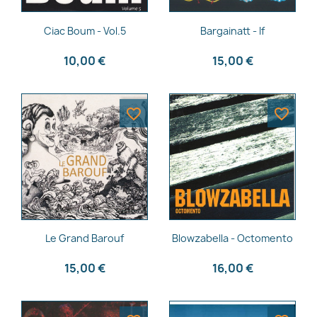
Aperçu rapide
Aperçu rapide


Ciac Boum - Vol.5
Bargainatt - If
10,00 €
15,00 €
favorite_border
favorite_border
Aperçu rapide
Aperçu rapide


Le Grand Barouf
Blowzabella - Octomento
15,00 €
16,00 €