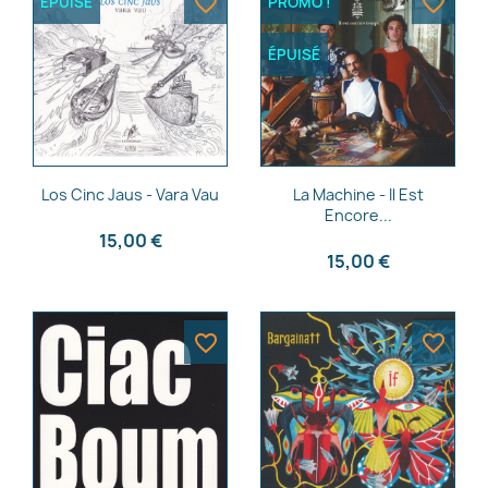
favorite_border
favorite_border
ÉPUISÉ
PROMO !
ÉPUISÉ
Aperçu rapide
Aperçu rapide


Los Cinc Jaus - Vara Vau
La Machine - Il Est
Encore...
15,00 €
15,00 €
favorite_border
favorite_border