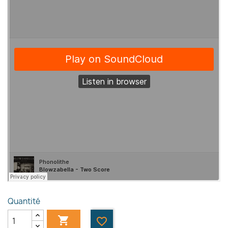
Quantité

favorite_border