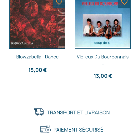
favorite_border
favorite_border
Aperçu rapide
Aperçu rapide


Blowzabella - Dance
Vielleux Du Bourbonnais
-...
15,00 €
13,00 €
TRANSPORT ET LIVRAISON
PAIEMENT SÉCURISÉ