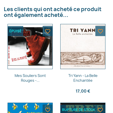
×
Les clients qui ont acheté ce produit
Créer une liste d'envies
ont également acheté...
Nom de la liste d'envies
favorite_border
favorite_border
ÉPUISÉ
Annuler
Créer une liste d'envies
Aperçu rapide
Aperçu rapide


Mes Souliers Sont
Tri Yann - La Belle
Rouges -...
Enchantée
17,00 €
favorite_border
favorite_border
RUPTURE DE STOCK