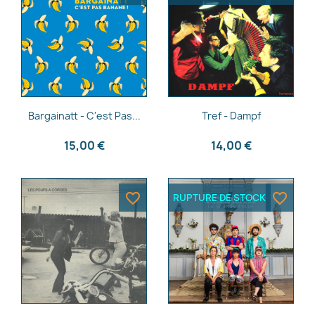
Aperçu rapide
Aperçu rapide


Bargainatt - C'est Pas...
Tref - Dampf
15,00 €
14,00 €
favorite_border
favorite_border
RUPTURE DE STOCK