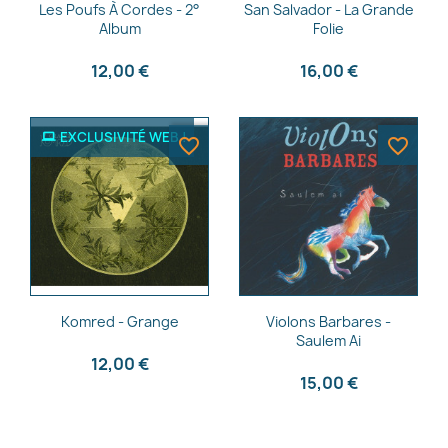
Aperçu rapide
Aperçu rapide


Les Poufs À Cordes - 2°
San Salvador - La Grande
Album
Folie
12,00 €
16,00 €
EXCLUSIVITÉ WEB !
favorite_border
favorite_border
Aperçu rapide
Aperçu rapide


Komred - Grange
Violons Barbares -
Saulem Ai
12,00 €
15,00 €