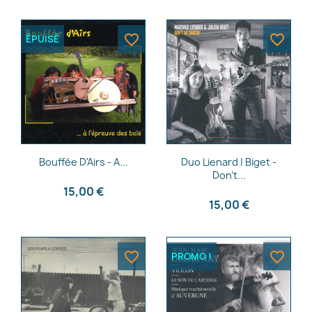
favorite_border
favorite_border
ÉPUISÉ
Aperçu rapide
Aperçu rapide


Bouffée D'Airs - A...
Duo Lienard | Biget -
Don't...
15,00 €
15,00 €
favorite_border
favorite_border
PROMO !