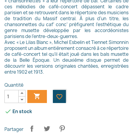
« chansonnettes » à leur répertoire de bal. Certaines de
ces mélodies de café-concert dépassent le cadre
parisien et se retrouvent dans le répertoire des musiciens
de tradition du Massif central. À plus d’un titre, les
chansonnettes du caf’ conc’ préfigurent l’esthétique du
genre musette développée par les accordéonistes
parisiens de l’entre-deux-guerres.
Avec « Le Lilas Blanc », Michel Esbelin et Tiennet Simonnin
proposent un album entièrement consacré à ce répertoire
de café-concert tel qu’il était joué dans les bals musette
de la Belle Époque. Un deuxième disque permet de
découvrir les versions originales chantées, enregistrées
entre 1902 et 1913.
Quantité

favorite_border

En stock
Partager