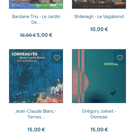
Aperçu rapide
Aperçu rapide


Bardane Trio - Le Jardin
Shillelagh - Le Vagabond
De...
10,00 €
5,00 €
10,00 €
favorite_border
favorite_border
Aperçu rapide
Aperçu rapide


Jean-Claude Blanc -
Grégory Jolivet -
Terres...
Osmose
15,00 €
15,00 €