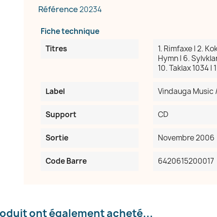
Référence
20234
Fiche technique
Titres
1. Rimfaxe | 2. Kok
Hymn | 6. Sylvklar 
10. Taklax 1034 | 1
Label
Vindauga Music /
réer une liste d'envies
Support
CD
e la liste d'envies
Sortie
Novembre 2006
Code Barre
6420615200017
Annuler
Créer une liste d'envies
roduit ont également acheté...