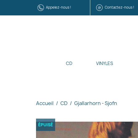
Appelez-nous !
Contactez-nous !
CD
VINYLES
Accueil
CD
Gjallarhorn - Sjofn
ÉPUISÉ