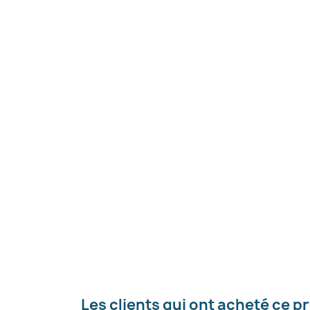
C
Nom d
Les clients qui ont acheté ce p