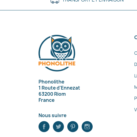
C
D
L
Phonolithe
M
1 Route d'Ennezat
63200 Riom
P
France
V
Nous suivre