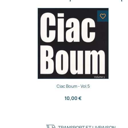
favorite_border
Aperçu rapide

Ciac Boum - Vol.5
10,00 €
TRANSPORT ET LIVRAISON