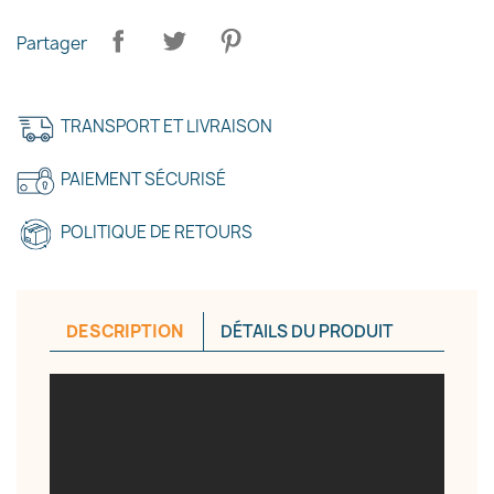
Partager
TRANSPORT ET LIVRAISON
×
PAIEMENT SÉCURISÉ
Créer une liste d'envies
POLITIQUE DE RETOURS
Nom de la liste d'envies
DESCRIPTION
DÉTAILS DU PRODUIT
Annuler
Créer une liste d'envies