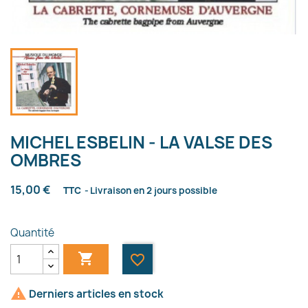
MICHEL ESBELIN - LA VALSE DES
OMBRES
15,00 €
TTC
Livraison en 2 jours possible
Quantité

favorite_border

Derniers articles en stock