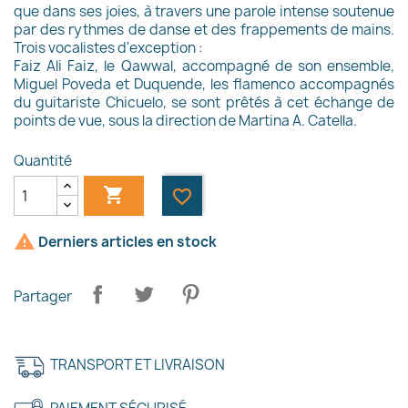
que dans ses joies, à travers une parole intense soutenue
par des rythmes de danse et des frappements de mains.
Trois vocalistes d'exception :
Faiz Ali Faiz, le Qawwal, accompagné de son ensemble,
Miguel Poveda et Duquende, les flamenco accompagnés
du guitariste Chicuelo, se sont prêtés à cet échange de
points de vue, sous la direction de Martina A. Catella.
Quantité

favorite_border

Derniers articles en stock
×
Créer une liste d'envies
Partager
Nom de la liste d'envies
TRANSPORT ET LIVRAISON