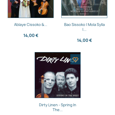
Aperçu rapide
Aperçu rapide


Ablaye Cissoko &...
Bao Sissoko | Mola Sylla
|...
14,00 €
14,00 €
favorite_border
Aperçu rapide

Dirty Linen - Spring In
The...