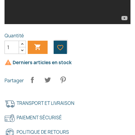
Quantité

favorite_border

Derniers articles en stock
×
Créer une liste d'envies
Partager
Nom de la liste d'envies
TRANSPORT ET LIVRAISON
PAIEMENT SÉCURISÉ
Annuler
Créer une liste d'envies
POLITIQUE DE RETOURS