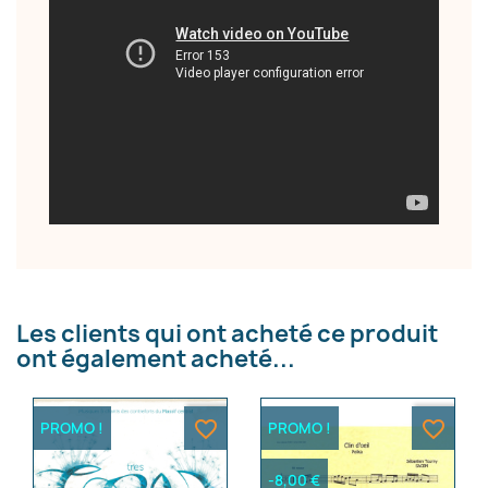
Les clients qui ont acheté ce produit
ont également acheté...
×
Créer une liste d'envies
favorite_border
favorite_border
PROMO !
PROMO !
-8,00 €