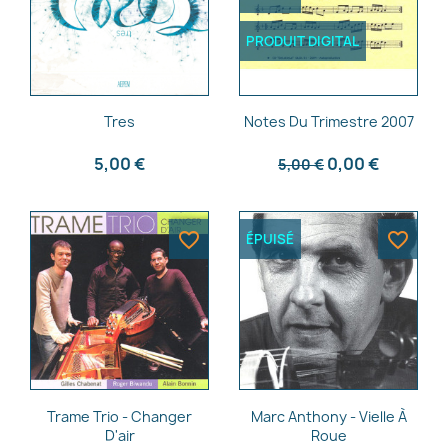
Nom de la liste d'envies
PRODUIT DIGITAL
Annuler
Créer une liste d'envies
Aperçu rapide
Aperçu rapide


Tres
Notes Du Trimestre 2007
5,00 €
0,00 €
5,00 €
favorite_border
favorite_border
ÉPUISÉ
Aperçu rapide
Aperçu rapide


Trame Trio - Changer
Marc Anthony - Vielle À
D'air
Roue