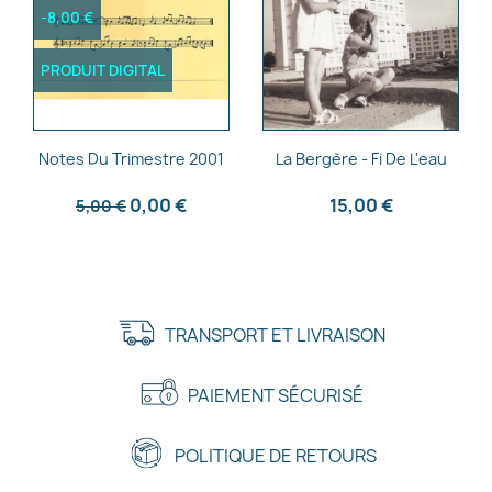
-8,00 €
PRODUIT DIGITAL
Aperçu rapide
Aperçu rapide


Notes Du Trimestre 2001
La Bergère - Fi De L'eau
0,00 €
15,00 €
5,00 €
TRANSPORT ET LIVRAISON
PAIEMENT SÉCURISÉ
POLITIQUE DE RETOURS