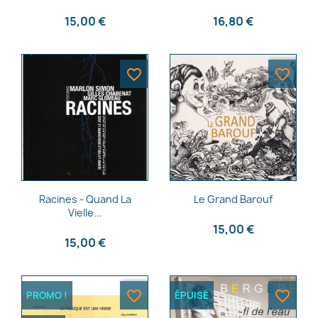
15,00 €
16,80 €
favorite_border
favorite_border
Aperçu rapide
Aperçu rapide


Racines - Quand La
Le Grand Barouf
Vielle...
15,00 €
15,00 €
favorite_border
favorite_border
PROMO !
ÉPUISÉ