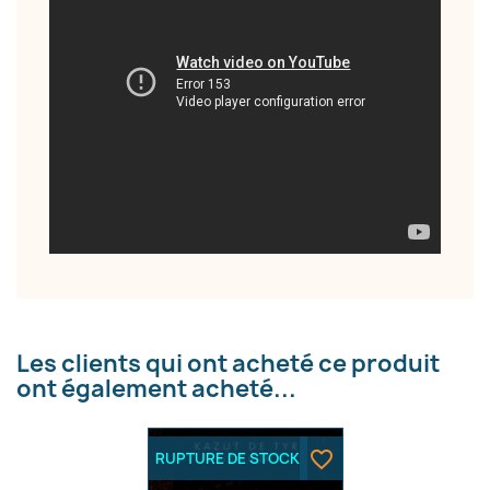
Nom de la liste d'envies
Annuler
Créer une liste d'envies
Les clients qui ont acheté ce produit
ont également acheté...
favorite_border
RUPTURE DE STOCK