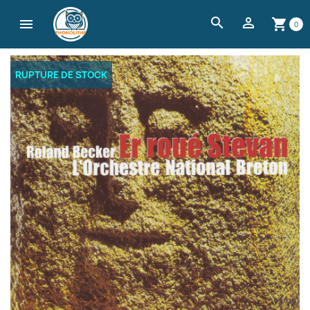
search


shopping_cart
0
RUPTURE DE STOCK