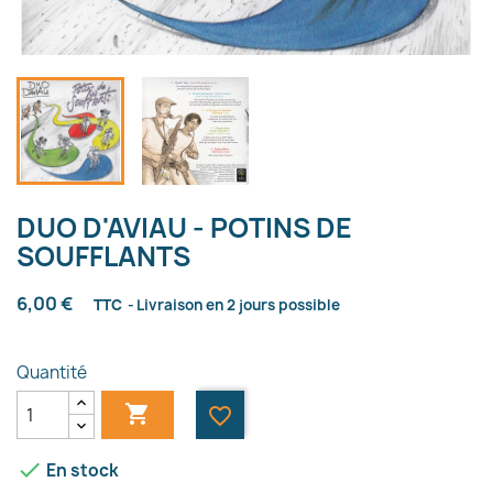
DUO D'AVIAU - POTINS DE
SOUFFLANTS
6,00 €
TTC
Livraison en 2 jours possible
Quantité

favorite_border

En stock