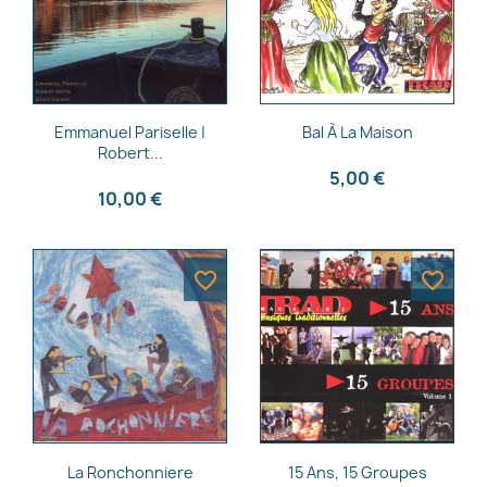
Aperçu rapide
Aperçu rapide


Emmanuel Pariselle |
Bal À La Maison
Robert...
5,00 €
10,00 €
favorite_border
favorite_border
Aperçu rapide
Aperçu rapide


La Ronchonniere
15 Ans, 15 Groupes