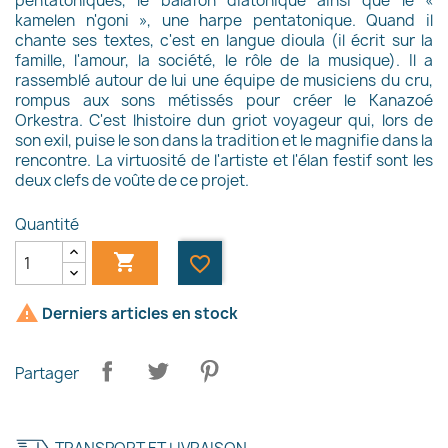
pentatoniques, le balafon diatonique ainsi que le «
kamelen n'goni », une harpe pentatonique. Quand il
chante ses textes, c'est en langue dioula (il écrit sur la
famille, l'amour, la société, le rôle de la musique). Il a
rassemblé autour de lui une équipe de musiciens du cru,
rompus aux sons métissés pour créer le Kanazoé
Orkestra. C'est lhistoire dun griot voyageur qui, lors de
son exil, puise le son dans la tradition et le magnifie dans la
rencontre. La virtuosité de l'artiste et l'élan festif sont les
deux clefs de voûte de ce projet.
Quantité

favorite_border

Derniers articles en stock
×
Créer une liste d'envies
Partager
Nom de la liste d'envies