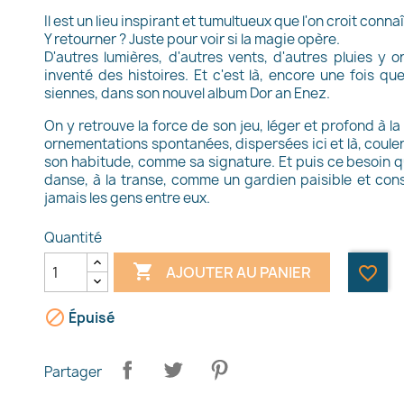
Il est un lieu inspirant et tumultueux que l'on croit connaî
Y retourner ? Juste pour voir si la magie opère.
D'autres lumières, d'autres vents, d'autres pluies y o
inventé des histoires. Et c'est là, encore une fois q
siennes, dans son nouvel album Dor an Enez.
On y retrouve la force de son jeu, léger et profond à la 
ornementations spontanées, dispersées ici et là, coule
son habitude, comme sa signature. Et puis ce besoin qu
danse, à la transe, comme un gardien paisible et con
jamais les gens entre eux.
Quantité

AJOUTER AU PANIER
favorite_border

Épuisé
Partager