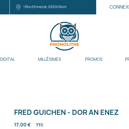
CONNEX
1 Rte d'Ennezat, 63200 Riom
DIGITAL
MILLÉSIMES
PROMOS
P
z
FRED GUICHEN - DOR AN ENEZ
17,00 €
TTC