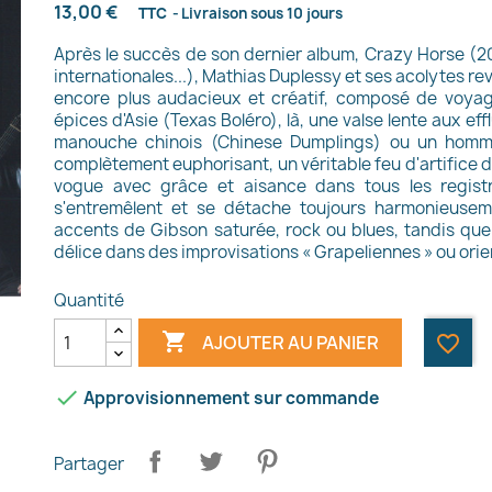
13,00 €
TTC
Livraison sous 10 jours
Après le succès de son dernier album, Crazy Horse (20
internationales...), Mathias Duplessy et ses acolytes re
encore plus audacieux et créatif, composé de voyage
épices d'Asie (Texas Boléro), là, une valse lente aux ef
manouche chinois (Chinese Dumplings) ou un homma
complètement euphorisant, un véritable feu d'artifice d
vogue avec grâce et aisance dans tous les registre
s'entremêlent et se détache toujours harmonieusem
accents de Gibson saturée, rock ou blues, tandis qu
délice dans des improvisations « Grapeliennes » ou orie
Quantité

AJOUTER AU PANIER
favorite_border

Approvisionnement sur commande
Partager