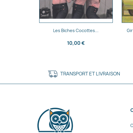
Aperçu rapide

Les Biches Cocottes...
Gi
10,00 €
TRANSPORT ET LIVRAISON
C