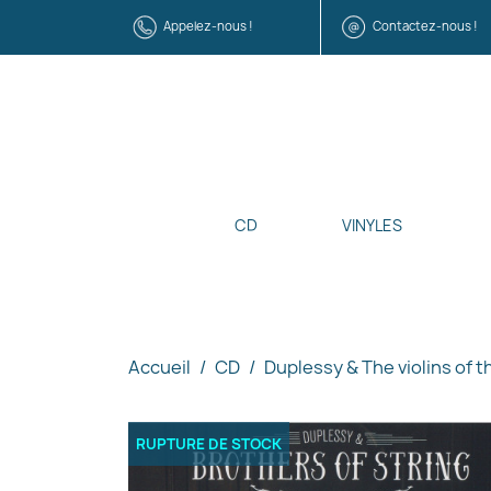
Appelez-nous !
Contactez-nous !
CD
VINYLES
Accueil
CD
Duplessy & The violins of t
RUPTURE DE STOCK