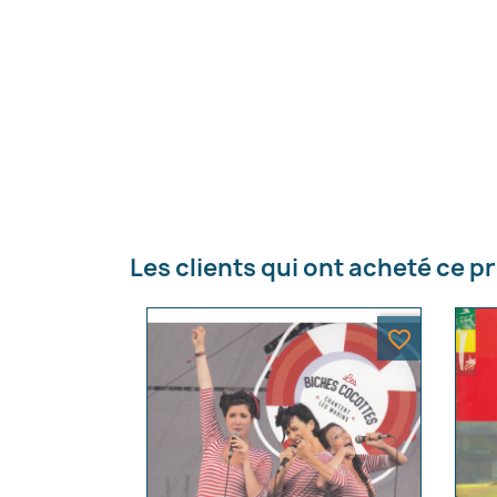
Les clients qui ont acheté ce p
favorite_border