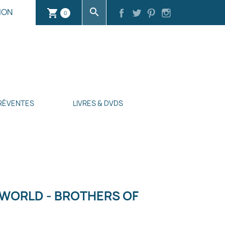
search
ION
shopping_cart
0
RÉVENTES
LIVRES & DVDS
E WORLD - BROTHERS OF