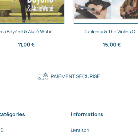
Aperçu rapide
Aperçu rapide


rma Bèyènè & Akalé Wubé -...
Duplessy & The Violins Of.
11,00 €
15,00 €
PAIEMENT SÉCURISÉ
atégories
Informations
CD
Livraison