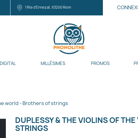
CONNEX
1 Rte d'Ennezat, 63200 Riom
DIGITAL
MILLÉSIMES
PROMOS
P
he world - Brothers of strings
DUPLESSY & THE VIOLINS OF TH
STRINGS