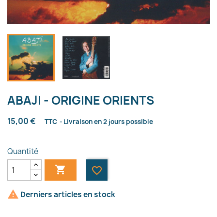
ABAJI - ORIGINE ORIENTS
15,00 €
TTC
Livraison en 2 jours possible
Quantité

favorite_border

Derniers articles en stock